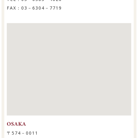
FAX：03－6304－7719
OSAKA
〒574－0011